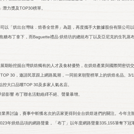
烘焙大賽」潛力獎及TOP30榜單。
以「烘出台灣味．焙香全世界」為題，再度攜手大數據股份有限公司以網
之花起司奶蓋焦糖布丁拿下，而Baguette禮品‧烘焙坊的總統布丁以及亞尼克
期盼挖掘台灣烘焙獨有的人才及食材優勢，在烘焙產業與國際間密切交
 30，邀請民眾跟上網路風潮，一同前來朝聖榜單上的烘焙名品。3/14(四
控大口品嚐TOP 30及多家人氣名店。
季節影響 布丁聯名活動絡繹不絕、聲量暴增。
業界討論，賽事中斬獲名次的店家更得到全台烘焙迷們的關注。今年主辦單
023年烘焙品項的網路聲量，「布丁」以年度網路聲量335,155筆奪