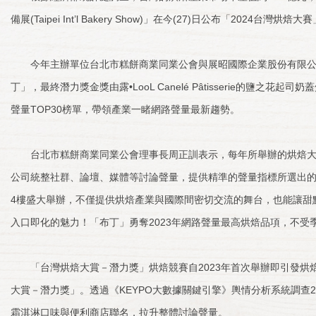
備展(Taipei Int’l Bakery Show)」在今(27)日公布「2024台灣
今年主辦單位台北市糕餅商業同業公會與展昭國際企業股份有限公司
丁」，最終潛力獎金獎由露•LooL Canelé Pâtisserie的鹽
聲量TOP30榜單，帶領產業一睹網路聲量最新趨勢。
台北市糕餅商業同業公會理事長周正訓表示，每年所舉辦的烘焙大展
公司統整社群、論壇、媒體等討論聲量，提供精準的聲量指標所選出的TOP
4樓盛大舉辦，不僅提供烘焙產業與國際間密切交流的舞台，也能讓甜點
入口即化的魅力！「布丁」勇奪2023年網路聲量最高烘焙品項，不受
「台灣烘焙大賞－潛力獎」烘焙競賽自2023年首次舉辦即引發烘焙
大賞－潛力獎」。透過《KEYPO大數據關鍵引擎》輿情分析系統調查2
霜淇淋口味與便利商店聯名，拉升整體討論聲量。