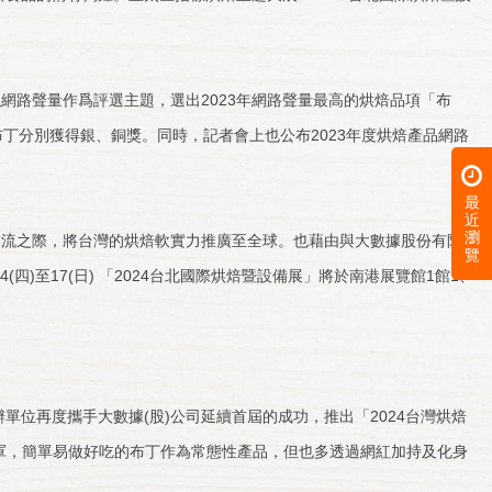
路聲量作爲評選主題，選出2023年網路聲量最高的烘焙品項「布
的生乳蒸布丁分別獲得銀、銅獎。同時，記者會上也公布2023年度烘焙產品網路
最
近
瀏
流之際，將台灣的烘焙軟實力推廣至全球。也藉由與大數據股份有限
覽
)至17(日) 「2024台北國際烘焙暨設備展」將於南港展覽館1館1、
位再度攜手大數據(股)公司延續首屆的成功，推出「2024台灣烘焙
下冠軍，簡單易做好吃的布丁作為常態性產品，但也多透過網紅加持及化身