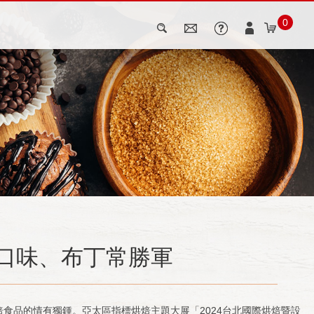
0
酪口味、布丁常勝軍
焙食品的情有獨鍾。亞太區指標烘焙主題大展「2024台北國際烘焙暨設