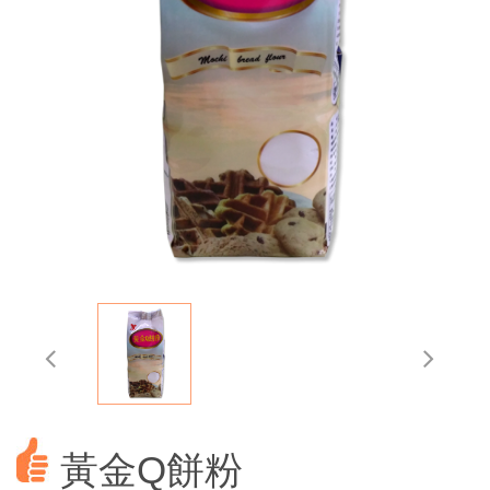
黃金Q餅粉