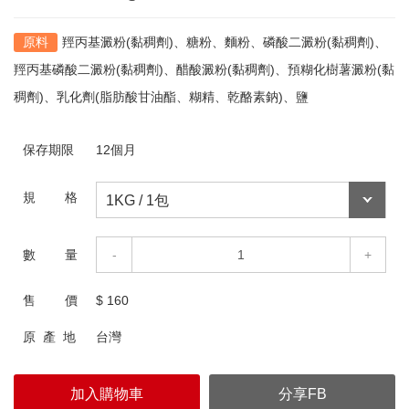
羥丙基澱粉(黏稠劑)、糖粉、麵粉、磷酸二澱粉(黏稠劑)、
羥丙基磷酸二澱粉(黏稠劑)、醋酸澱粉(黏稠劑)、預糊化樹薯澱粉(黏
稠劑)、乳化劑(脂肪酸甘油酯、糊精、乾酪素鈉)、鹽
保存期限
12個月
規 格
數 量
-
+
售 價
$
160
原 產 地
台灣
加入購物車
分享FB