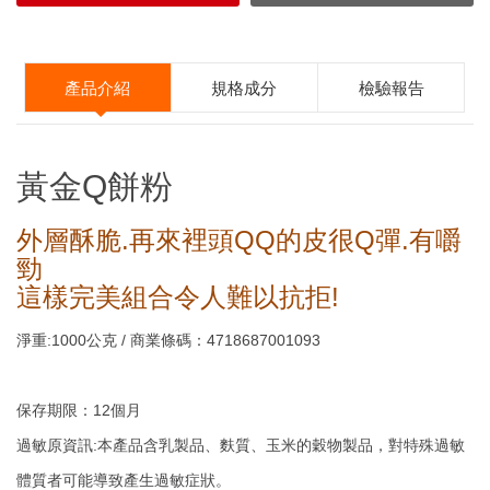
產品介紹
規格成分
檢驗報告
營養標示
黃金Q餅粉
每一份量100克
本包裝含10份
外層酥脆.再來裡頭QQ的皮很Q彈.有嚼
勁
每份
每100公克
這樣完美組合令人難以抗拒!
熱量
361大卡
361大卡
淨重:1000公克 / 商業條碼：4718687001093
蛋白質
2.1公克
2.1公克
脂肪
1.5公克
1.5公克
保存期限：12個月
飽和脂肪
1.1公克
1.1公克
過敏原資訊:本產品含乳製品、麩質、玉米的穀物製品，對特殊過敏
鬆餅粉
反式脂肪
0公克
0公克
體質者可能導致產生過敏症狀。