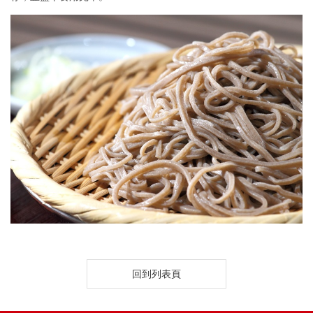
鈉
2毫克
2毫克
鬆餅粉
回到列表頁