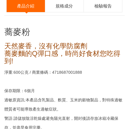
產品介紹
規格成分
檢驗報告
營養標示
蕎麥粉
每一份量100克
本包裝含5份/10份
天然麥香，沒有化學防腐劑
蕎麥麵的Q彈口感，時尚好食材您吃得
每份
每100公克
到!
熱量
353.4大卡
353.4大卡
淨重:600公克 / 商業條碼：4718687001888
蛋白質
11公克
11公克
脂肪
2.9公克
2.9公克
保存期限：6個月
飽和脂肪
0公克
0公克
過敏原資訊:本產品含乳製品、麩質、玉米的穀物製品，對特殊過敏
鬆餅粉
反式脂肪
0公克
0公克
體質者可能導致產生過敏症狀。
碳水化合物
71.3公克
71.3公克
警語:請儲放陰涼乾燥處避免陽光直射，開封後請存放冰箱冷藏保
存，並盡早食用完畢。
糖
0公克
0公克