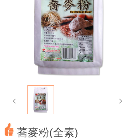
蕎麥粉(全素)