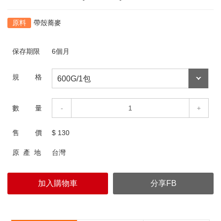
帶殼蕎麥
保存期限
6個月
規 格
數 量
-
+
售 價
$
130
原 產 地
台灣
加入購物車
分享FB