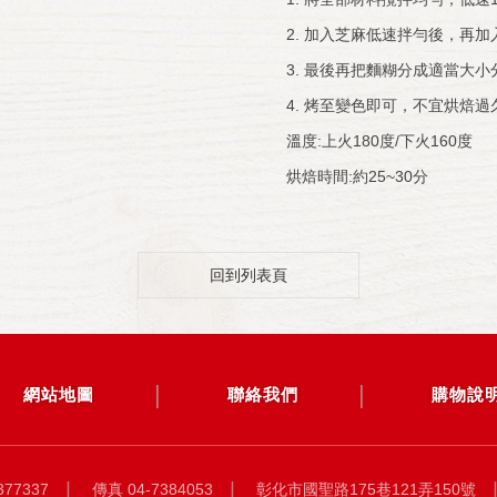
2. 加入芝麻低速拌勻後，再
3. 最後再把麵糊分成適當大
4. 烤至變色即可，不宜烘焙過
溫度:上火180度/下火160度
烘焙時間:約25~30分
回到列表頁
網站地圖
聯絡我們
購物說
377337
傳真 04-7384053
彰化市國聖路175巷121弄150號