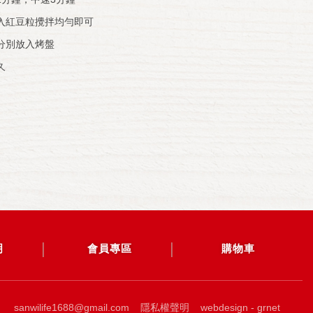
加入紅豆粒攪拌均勻即可
小分別放入烤盤
久
明
會員專區
購物車
sanwilife1688@gmail.com
隱私權聲明
webdesign - grnet