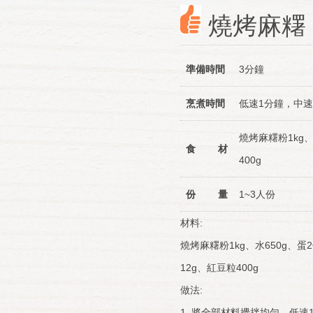
燒烤麻糬
準備時間
3分鐘
烹煮時間
低速1分鐘，中速
燒烤麻糬粉1kg、
食 材
400g
份 量
1~3人份
材料:
燒烤麻糬粉1kg、水650g、蛋
12g、紅豆
做法:
1. 將全部材料攪拌均勻，低速