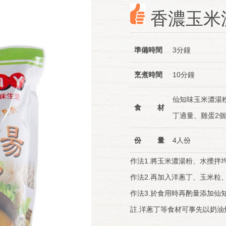
香濃玉米
準備時間
3分鐘
烹煮時間
10分鐘
仙知味玉米濃湯粉
食 材
丁適量、雞蛋2個
份 量
4人份
作法1.將玉米濃湯粉、水攪拌
作法2.再加入洋蔥丁、玉米粒
作法3.於食用時再酌量添加仙
註.洋蔥丁等食材可事先以奶油